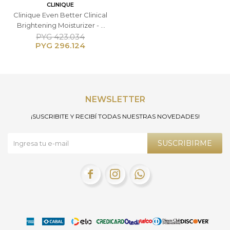
CLINIQUE
Clinique Even Better Clinical
Brightening Moisturizer - -
50ml Crema Hidratante
PYG
423.034
PYG
296.124
Facial Iluminadora
NEWSLETTER
¡SUSCRIBITE Y RECIBÍ TODAS NUESTRAS NOVEDADES!
SUSCRIBIRME


