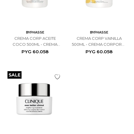
BYPHASSE
BYPHASSE
CREMA CORP ACEITE
CREMA CORP VAINILLA
COCO 500ML - CREMA
500ML - CREMA CORPORAL
CORPORAL ACEITE DE
VAINILLA 500ML
PYG
60.058
PYG
60.058
COCO 500ML