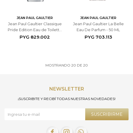
JEAN PAUL GAULTIER
JEAN PAUL GAULTIER
Jean Paul Gaultier Classique
Jean Paul Gaultier La Belle
Pride Edition Eau de Toilette
Eau De Parfum - 50 ML
- 100 ML
PYG
829.002
PYG
703.113
MOSTRANDO
20
DE
20
NEWSLETTER
¡SUSCRIBITE Y RECIBÍ TODAS NUESTRAS NOVEDADES!
SUSCRIBIRME


