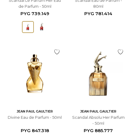
Scandal Le Parfum Her Eau
Scandal Eau de Parfum -
de Parfum - 50ml
80ml
PYG
739.149
PYG
781.414
JEAN PAUL GAULTIER
JEAN PAUL GAULTIER
Divine Eau de Parfum - 50ml
Scandal Absolu Her Parfum
- 50ml
PYG
847.318
PYG
885.777