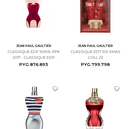
JEAN PAUL GAULTIER
JEAN PAUL GAULTIER
CLASSIQUE EDP 100ML RPK
CLASSIQUE EDT 100 XMAS
2017 - CLASSIQUE EDP
COLL 22
100ML
PYG
876.893
PYG
799.798