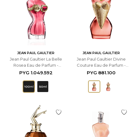
JEAN PAUL GAULTIER
JEAN PAUL GAULTIER
Jean Paul Gaultier La Belle
Jean Paul Gaultier Divine
Rosea Eau de Parfum -
Couture Eau de Parfum -
100ml - Femenino
50ml - Femenino
PYG
1.049.592
PYG
881.100