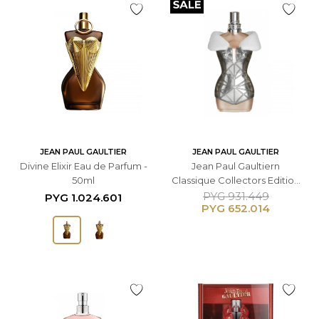
JEAN PAUL GAULTIER
JEAN PAUL GAULTIER
Divine Elixir Eau de Parfum -
Jean Paul Gaultiern
50ml
Classique Collectors Edition
Eau de Toilette 100ml -
PYG
931.449
PYG
1.024.601
PYG
652.014
Femenino