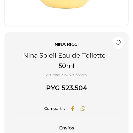
NINA RICCI
Nina Soleil Eau de Toilette -
50ml
soleil3137370355359
PYG
523.504


Envíos