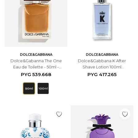
DOLCE&GABBANA
DOLCE&GABBANA
Dolce&Gabanna The One
Dolce&Gabbana K After
Eau de Toilette - 50ml -
Shave Lotion 100ml
Masculino
Masculino
PYG
539.668
PYG
417.265