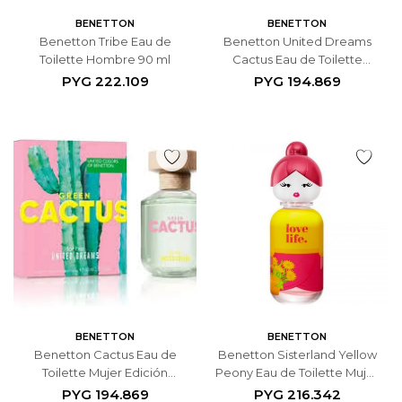
BENETTON
BENETTON
Benetton Tribe Eau de
Benetton United Dreams
Toilette Hombre 90 ml
Cactus Eau de Toilette
Hombre Edición Limitada
PYG
222.109
PYG
194.869
100 ml
BENETTON
BENETTON
Benetton Cactus Eau de
Benetton Sisterland Yellow
Toilette Mujer Edición
Peony Eau de Toilette Mujer
Limitada 80 ml
80 ml
PYG
194.869
PYG
216.342