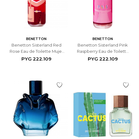
BENETTON
BENETTON
Benetton Sisterland Red
Benetton Sisterland Pink
Rose Eau de Toilette Mujer
Raspberry Eau de Toilette
80 ml
Mujer 80 ml
PYG
222.109
PYG
222.109