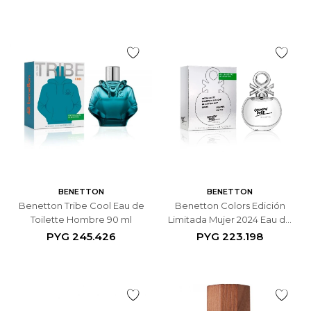
BENETTON
BENETTON
Benetton Tribe Cool Eau de
Benetton Colors Edición
Toilette Hombre 90 ml
Limitada Mujer 2024 Eau de
Toilette 80 ml
PYG
245.426
PYG
223.198