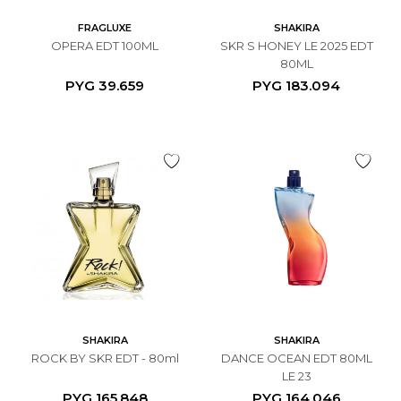
FRAGLUXE
SHAKIRA
OPERA EDT 100ML
SKR S HONEY LE 2025 EDT
80ML
PYG
39.659
PYG
183.094
SHAKIRA
SHAKIRA
ROCK BY SKR EDT - 80ml
DANCE OCEAN EDT 80ML
LE 23
PYG
165.848
PYG
164.046