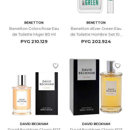
BENETTON
BENETTON
Benetton Colors Rose Eau
Benetton 4Ever Green Eau
de Toilette Mujer 80 ml
de Toilette Hombre Set 100
ml + Miniatura 10 ml
PYG
210.129
PYG
202.924
DAVID BECKHAM
DAVID BECKHAM
David Beckham Classic EDT
David Beckham Classic EDT