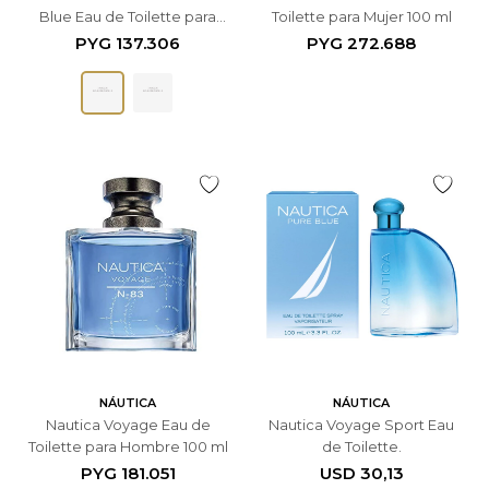
Blue Eau de Toilette para
Toilette para Mujer 100 ml
Hombre - 50ml
PYG
137.306
PYG
272.688
NÁUTICA
NÁUTICA
Nautica Voyage Eau de
Nautica Voyage Sport Eau
Toilette para Hombre 100 ml
de Toilette.
PYG
181.051
USD
30,13