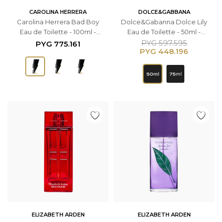
CAROLINA HERRERA
DOLCE&GABBANA
Carolina Herrera Bad Boy
Dolce&Gabanna Dolce Lily
Eau de Toilette - 100ml -
Eau de Toilette - 50ml -
Masculino
Femenino
PYG
597.595
PYG
775.161
PYG
448.196
ELIZABETH ARDEN
ELIZABETH ARDEN