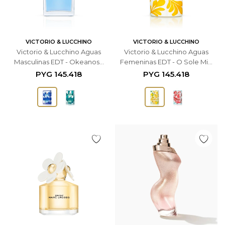
VICTORIO & LUCCHINO
VICTORIO & LUCCHINO
Victorio & Lucchino Aguas
Victorio & Lucchino Aguas
Masculinas EDT - Okeanos -
Femeninas EDT - O Sole Mio
150ml Masculino
150ml - Femenino
PYG
145.418
PYG
145.418