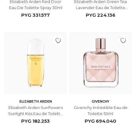
Elizabeth Arden Red Door
Elizabeth Arden Green Tea
Eau De Toilette Spray 30ml
Lavender Eau de Toilette
100ml
PYG
331.577
PYG
224.136
ELIZABETH ARDEN
GIVENCHY
Elizabeth Arden Sunflowers
Givenchy Irrésistible Eau de
Sunlight Kiss Eau de Toilette
Toilette 50ml
50ml
PYG
182.253
PYG
694.040