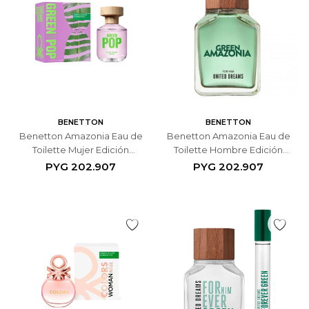
BENETTON
BENETTON
Benetton Amazonia Eau de
Benetton Amazonia Eau de
Toilette Mujer Edición
Toilette Hombre Edición
Limitada 2024 80 ml
Limitada 2024 100 ml
PYG
202.907
PYG
202.907