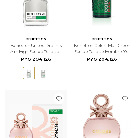
BENETTON
BENETTON
Benetton United Dreams
Benetton Colors Man Green
Aim High Eau de Toilette -
Eau de Toilette Hombre 100
100ml - Masculino
ml
PYG
204.126
PYG
204.126