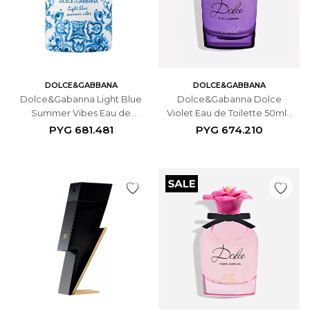
DOLCE&GABBANA
DOLCE&GABBANA
Dolce&Gabanna Light Blue
Dolce&Gabanna Dolce
Summer Vibes Eau de
Violet Eau de Toilette 50ml -
Toilette 125ml Masculino
Femenino
PYG
681.481
PYG
674.210