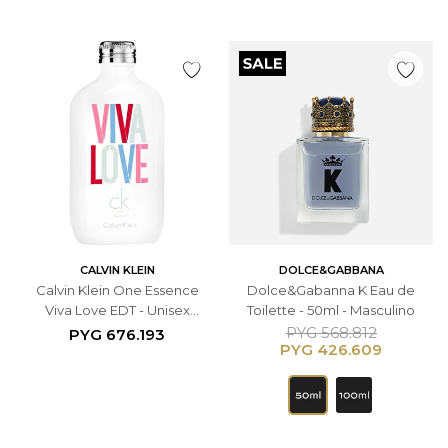
CALVIN KLEIN
DOLCE&GABBANA
Calvin Klein One Essence
Dolce&Gabanna K Eau de
Viva Love EDT - Unisex
Toilette - 50ml - Masculino
100mL
PYG
568.812
PYG
676.193
PYG
426.609