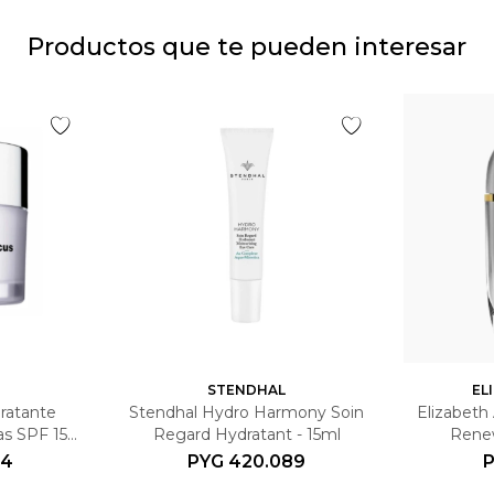
Productos que te pueden interesar
STENDHAL
EL
ratante
Stendhal Hydro Harmony Soin
Elizabeth
s SPF 15 -
Regard Hydratant - 15ml
Rene
94
PYG
420.089