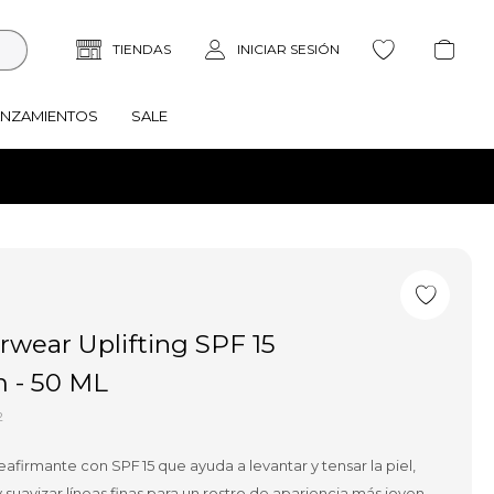
ANZAMIENTOS
SALE
rwear Uplifting SPF 15
 - 50 ML
2
eafirmante con SPF 15 que ayuda a levantar y tensar la piel,
suavizar líneas finas para un rostro de apariencia más joven