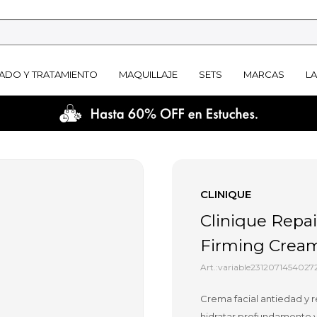
ADO Y TRATAMIENTO
MAQUILLAJE
SETS
MARCAS
L
CLINIQUE
Clinique Repai
Firming Cream
variable2312071454027
Crema facial antiedad y r
hidratar profundamente y 