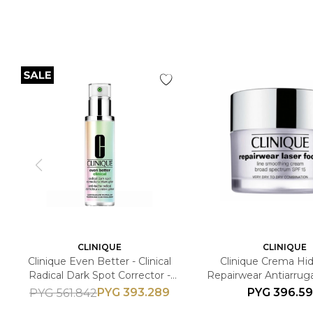
CLINIQUE
CLINIQUE
Clinique Even Better - Clinical
Clinique Crema Hid
Radical Dark Spot Corrector -
Repairwear Antiarruga
Corrector de Manchas - 50ml
50 ML
PYG
393.289
PYG
396.5
PYG
561.842