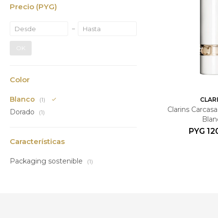
Precio
(PYG)
OK
Color
Blanco
CLAR
(1)
Clarins Carcasa
Dorado
(1)
Blan
PYG
12
Características
Packaging sostenible
(1)