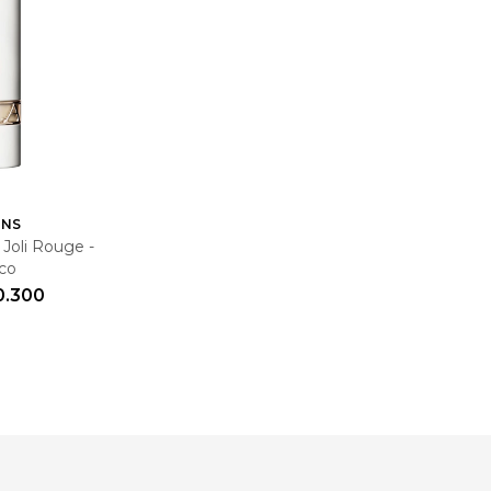
INS
 Joli Rouge -
co
0.300